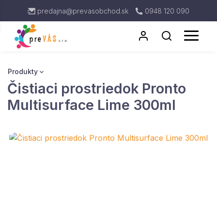
predajna@prevasobchod.sk
0948 120 090
Produkty
Čistiaci prostriedok Pronto
Antigénové testy
Rukavice
Multisurface Lime 300ml
Respirátor
Kuchynské utierky
Dávkovače
Toaletný Papier