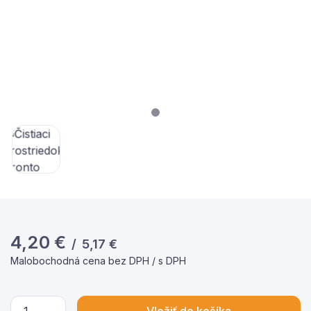
4,20
€
/
5,17
€
Malobochodná cena bez DPH / s DPH
Vložiť do košíka