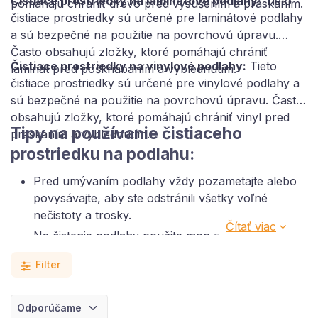
Čistiace prostriedky na laminátové podlahy:
Tieto
pomáhajú chrániť drevo pred vysušením a praskaním.
čistiace prostriedky sú určené pre laminátové podlahy
a sú bezpečné na použitie na povrchovú úpravu.
Často obsahujú zložky, ktoré pomáhajú chrániť
Čistiace prostriedky na vinylové podlahy:
Tieto
laminát pred poškriabaním a vyblednutím.
čistiace prostriedky sú určené pre vinylové podlahy a
sú bezpečné na použitie na povrchovú úpravu. Často
obsahujú zložky, ktoré pomáhajú chrániť vinyl pred
Tipy na používanie čistiaceho
praskaním a vyblednutím.
prostriedku na podlahu:
Pred umývaním podlahy vždy pozametajte alebo
povysávajte, aby ste odstránili všetky voľné
nečistoty a trosky.
Na čistenie podlahy použite mop a čistiaci
prostriedok podľa návodu na použitie.
Filter
Po umytí podlahu čistou vodou opláchnite.
Podlahu nechajte úplne vyschnúť.