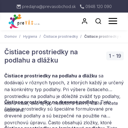
predajna@prevasobchod.sk
0948 120 090
Domov
Hygiena
Čistiace prostriedky
Čistiace prostriedky na p
Čistiace prostriedky na
Antigénové testy
1 - 19
Rukavice
podlahu a dlážku
Respirátor
Kuchynské utierky
Čistiace prostriedky na podlahu a dlážku
sa
Dávkovače
dodávajú v rôznych typoch, z ktorých každý je určený
Toaletný Papier
na konkrétny typ podlahy. Pri výbere čistiaceho
prostriedku na podlahu je dôležité zvážiť typ podlahy,
Čistiace prostriedky na drevené podlahy:
Tieto
ktorú máte, ako aj typ nečistôt a škvŕn, ktoré chcete
čistiace prostriedky sú špeciálne formulované pre
odstrániť.
drevené podlahy a sú bezpečné na použitie na
povrchovú úpravu. Často obsahujú zložky, ktoré