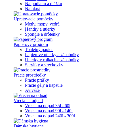
Na podlahu a dlážku
Na okná
Upratovacie pomôcky
Metly, mopy, vedrá
Handry a utierky
Špongie a drôtenky
Papierový program
Toaletný papier
Papierové utierky a zásobníky
Utierky v rolkách a zásobniky
Servítky a vreckovky
Pracie prostriedky
Pracie prášky
Pracie gély a kapsule
Aviváže
Vrecia na odpad
Vrecia na odpad 35l - 60l
Vrecia na odpad 90l - 140l
Vrecia na odpad 240l - 300l
Dámska hygiena