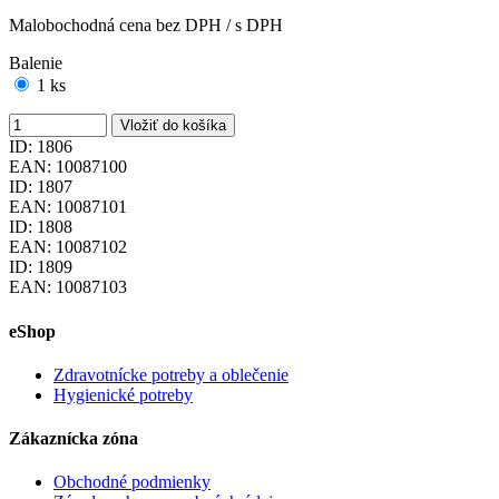
Malobochodná cena bez DPH / s DPH
Balenie
1 ks
Vložiť do košíka
ID: 1806
EAN: 10087100
ID: 1807
EAN: 10087101
ID: 1808
EAN: 10087102
ID: 1809
EAN: 10087103
eShop
Zdravotnícke potreby a oblečenie
Hygienické potreby
Zákaznícka zóna
Obchodné podmienky