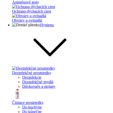
Antigénové testy
Ochrana dýchacích ciest
Obväzy a ovínadlá
Hygiena
Dezinfekčné prostriedky
Dezinfekcie
Dezinfekčné mydlá
Dávkovače a stojany
Čistiace prostriedky
Do kuchyne
Do kúpeľne