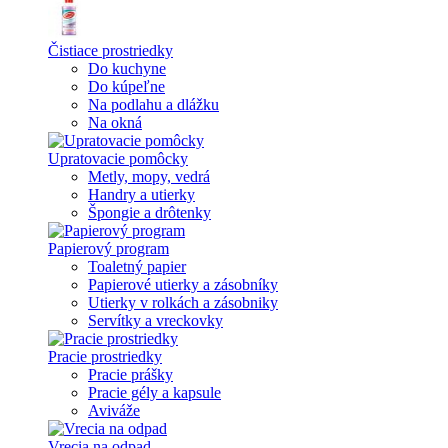
Čistiace prostriedky
Do kuchyne
Do kúpeľne
Na podlahu a dlážku
Na okná
Upratovacie pomôcky
Metly, mopy, vedrá
Handry a utierky
Špongie a drôtenky
Papierový program
Toaletný papier
Papierové utierky a zásobníky
Utierky v rolkách a zásobniky
Servítky a vreckovky
Pracie prostriedky
Pracie prášky
Pracie gély a kapsule
Aviváže
Vrecia na odpad