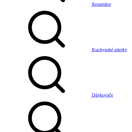
Respirátor
Kuchynské utierky
Dávkovače