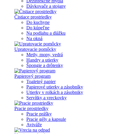
Dezinfekčné mydlá
Dávkovače a stojany
Čistiace prostriedky
Do kuchyne
Do kúpeľne
Na podlahu a dlážku
Na okná
Upratovacie pomôcky
Metly, mopy, vedrá
Handry a utierky
Špongie a drôtenky
Papierový program
Toaletný papier
Papierové utierky a zásobníky
Utierky v rolkách a zásobniky
Servítky a vreckovky
Pracie prostriedky
Pracie prášky
Pracie gély a kapsule
Aviváže