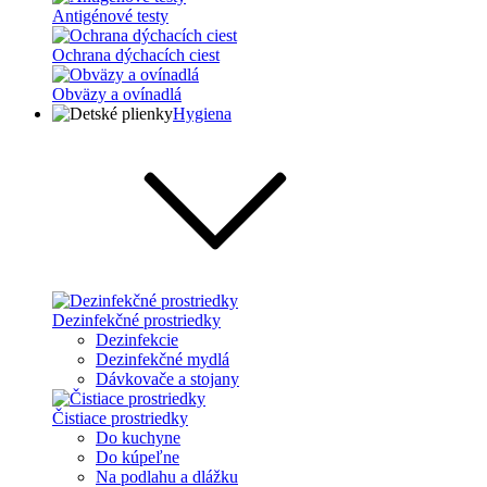
Antigénové testy
Ochrana dýchacích ciest
Obväzy a ovínadlá
Hygiena
Dezinfekčné prostriedky
Dezinfekcie
Dezinfekčné mydlá
Dávkovače a stojany
Čistiace prostriedky
Do kuchyne
Do kúpeľne
Na podlahu a dlážku