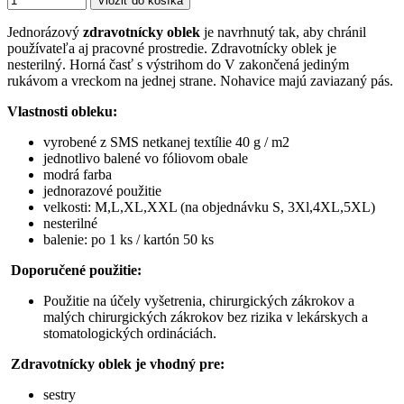
Vložiť do košíka
Jednorázový
zdravotnícky oblek
je navrhnutý tak, aby chránil
používateľa aj pracovné prostredie. Zdravotnícky oblek je
nesterilný. Horná časť s výstrihom do V zakončená jediným
rukávom a vreckom na jednej strane. Nohavice majú zaviazaný pás.
Vlastnosti obleku:
vyrobené z SMS netkanej textílie 40 g / m2
jednotlivo balené vo fóliovom obale
modrá farba
jednorazové použitie
velkosti: M,L,XL,XXL (na objednávku S, 3Xl,4XL,5XL)
nesterilné
balenie: po 1 ks / kartón 50 ks
Doporučené použitie:
Použitie na účely vyšetrenia, chirurgických zákrokov a
malých chirurgických zákrokov bez rizika v lekárskych a
stomatologických ordináciách.
Zdravotnícky oblek je vhodný pre:
sestry