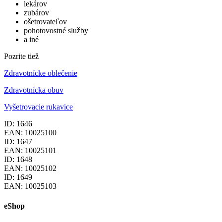
lekárov
zubárov
ošetrovateľov
pohotovostné služby
a iné
Pozrite tiež
Zdravotnícke oblečenie
Zdravotnícka obuv
Vyšetrovacie rukavice
ID: 1646
EAN: 10025100
ID: 1647
EAN: 10025101
ID: 1648
EAN: 10025102
ID: 1649
EAN: 10025103
eShop