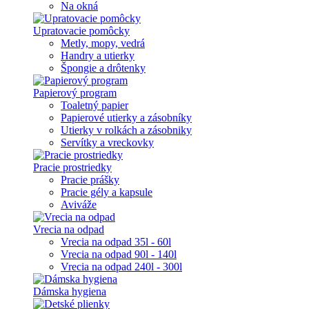
Na okná
Upratovacie pomôcky
Metly, mopy, vedrá
Handry a utierky
Špongie a drôtenky
Papierový program
Toaletný papier
Papierové utierky a zásobníky
Utierky v rolkách a zásobniky
Servítky a vreckovky
Pracie prostriedky
Pracie prášky
Pracie gély a kapsule
Aviváže
Vrecia na odpad
Vrecia na odpad 35l - 60l
Vrecia na odpad 90l - 140l
Vrecia na odpad 240l - 300l
Dámska hygiena