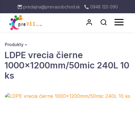
predajna@prevasobchod.sk
0948 120 090
Produkty
LDPE vrecia čierne
Antigénové testy
Rukavice
1000x1200mm/50mic 240L 10
Respirátor
ks
Kuchynské utierky
Dávkovače
Toaletný Papier