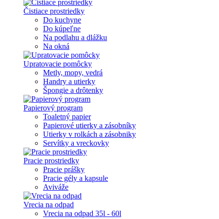
Čistiace prostriedky
Do kuchyne
Do kúpeľne
Na podlahu a dlážku
Na okná
Upratovacie pomôcky
Metly, mopy, vedrá
Handry a utierky
Špongie a drôtenky
Papierový program
Toaletný papier
Papierové utierky a zásobníky
Utierky v rolkách a zásobniky
Servítky a vreckovky
Pracie prostriedky
Pracie prášky
Pracie gély a kapsule
Aviváže
Vrecia na odpad
Vrecia na odpad 35l - 60l