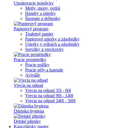
Upratovacie pomôcky
Metly, mopy, vedrá
Handry a utierky
Špongie a drôtenky
Papierový program
Toaletný papier
Papierové utierky a zásobníky
Utierky v rolkách a zásobniky
Servítky a vreckovky
Pracie prostriedky
Pracie prášky
Pracie gély a kapsule
Aviváže
Vrecia na odpad
Vrecia na odpad 35l - 60l
Vrecia na odpad 90l - 140l
Vrecia na odpad 240l - 300l
Dámska hygiena
Detské plienky
Kancelársky papier