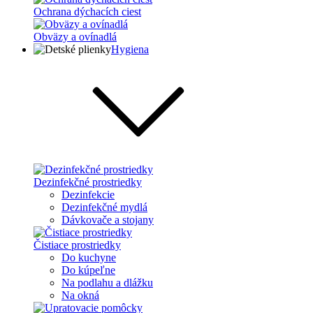
Ochrana dýchacích ciest
Obväzy a ovínadlá
Hygiena
Dezinfekčné prostriedky
Dezinfekcie
Dezinfekčné mydlá
Dávkovače a stojany
Čistiace prostriedky
Do kuchyne
Do kúpeľne
Na podlahu a dlážku
Na okná