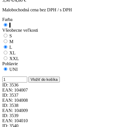
3,90
€
/
4,80
€
Malobochodná cena bez DPH / s DPH
Farba
Všeobecne veľkosti
S
M
L
XL
XXL
Pohlavie
UNI
Vložiť do košíka
ID: 3536
EAN: 104007
ID: 3537
EAN: 104008
ID: 3538
EAN: 104009
ID: 3539
EAN: 104010
ID: 3540