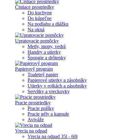
Čistiace prostriedky
Do kuchyne
Do kúpeľne
Na podlahu a dlážku
Na okná
Upratovacie pomôcky
Metly, mopy, vedrá
Handry a utierky
Špongie a drôtenky
Papierový program
Toaletný papier
Papierové utierky a zásobníky
Utierky v rolkách a zásobniky
Servítky a vreckovky
Pracie prostriedky
Pracie prášky
Pracie gély a kapsule
Aviváže
Vrecia na odpad
Vrecia na odpad 35l - 60l