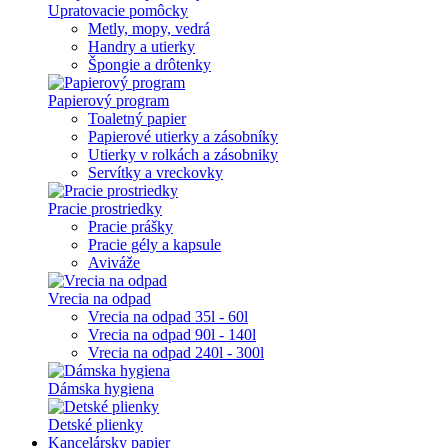
Upratovacie pomôcky
Metly, mopy, vedrá
Handry a utierky
Špongie a drôtenky
Papierový program
Toaletný papier
Papierové utierky a zásobníky
Utierky v rolkách a zásobniky
Servítky a vreckovky
Pracie prostriedky
Pracie prášky
Pracie gély a kapsule
Aviváže
Vrecia na odpad
Vrecia na odpad 35l - 60l
Vrecia na odpad 90l - 140l
Vrecia na odpad 240l - 300l
Dámska hygiena
Detské plienky
Kancelársky papier