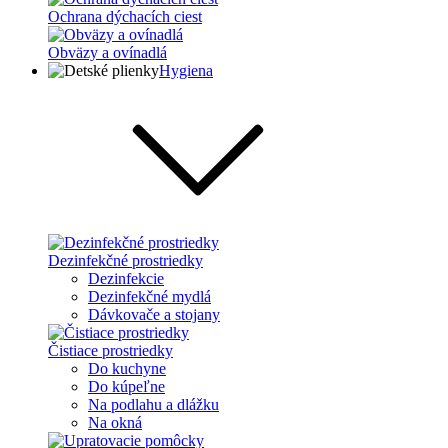
Ochrana dýchacích ciest
Obväzy a ovínadlá
Hygiena
Dezinfekčné prostriedky
Dezinfekcie
Dezinfekčné mydlá
Dávkovače a stojany
Čistiace prostriedky
Do kuchyne
Do kúpeľne
Na podlahu a dlážku
Na okná