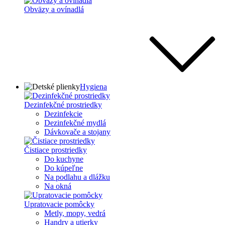
Obväzy a ovínadlá
Hygiena
Dezinfekčné prostriedky
Dezinfekcie
Dezinfekčné mydlá
Dávkovače a stojany
Čistiace prostriedky
Do kuchyne
Do kúpeľne
Na podlahu a dlážku
Na okná
Upratovacie pomôcky
Metly, mopy, vedrá
Handry a utierky