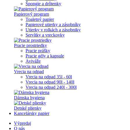
Špongie a drôtenky
Papierový program
Toaletný papier
Papierové utierky a zásobníky
Utierky v rolkách a zásobniky
Servítky a vreckovky
Pracie prostriedky
Pracie prášky
Pracie gély a kapsule
Aviváže
Vrecia na odpad
Vrecia na odpad 35l - 60l
Vrecia na odpad 90l - 140l
Vrecia na odpad 240l - 300l
Dámska hygiena
Detské plienky
Kancelársky papier
Výpredaj
O nás