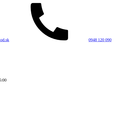
od.sk
0948 120 090
5:00