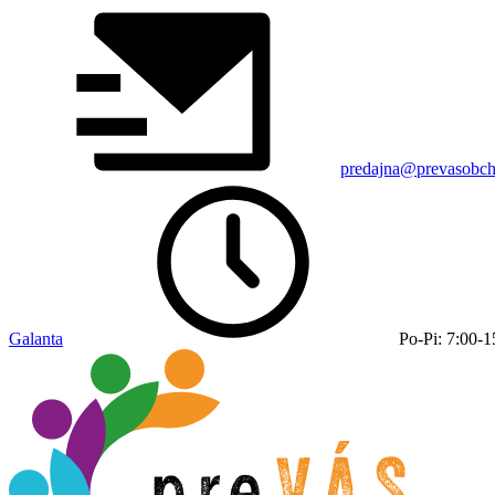
predajna@prevasobch
Galanta
Po-Pi: 7:00-1