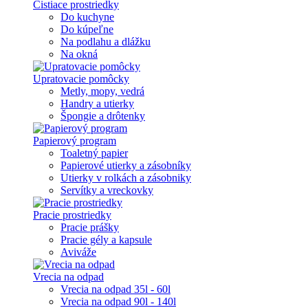
Čistiace prostriedky
Do kuchyne
Do kúpeľne
Na podlahu a dlážku
Na okná
Upratovacie pomôcky
Metly, mopy, vedrá
Handry a utierky
Špongie a drôtenky
Papierový program
Toaletný papier
Papierové utierky a zásobníky
Utierky v rolkách a zásobniky
Servítky a vreckovky
Pracie prostriedky
Pracie prášky
Pracie gély a kapsule
Aviváže
Vrecia na odpad
Vrecia na odpad 35l - 60l
Vrecia na odpad 90l - 140l