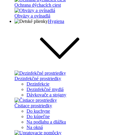
Ochrana dýchacích ciest
Obväzy a ovínadlá
Hygiena
Dezinfekčné prostriedky
Dezinfekcie
Dezinfekčné mydlá
Dávkovače a stojany
Čistiace prostriedky
Do kuchyne
Do kúpeľne
Na podlahu a dlážku
Na okná