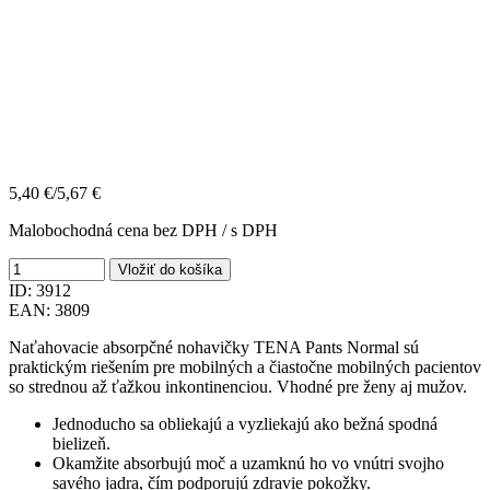
5,40
€
/
5,67
€
Malobochodná cena bez DPH / s DPH
Vložiť do košíka
ID: 3912
EAN: 3809
Naťahovacie absorpčné nohavičky TENA Pants Normal sú
praktickým riešením pre mobilných a čiastočne mobilných pacientov
so strednou až ťažkou inkontinenciou. Vhodné pre ženy aj mužov.
Jednoducho sa obliekajú a vyzliekajú ako bežná spodná
bielizeň.
Okamžite absorbujú moč a uzamknú ho vo vnútri svojho
savého jadra, čím podporujú zdravie pokožky.