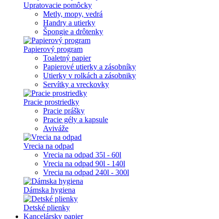
Upratovacie pomôcky
Metly, mopy, vedrá
Handry a utierky
Špongie a drôtenky
Papierový program
Toaletný papier
Papierové utierky a zásobníky
Utierky v rolkách a zásobniky
Servítky a vreckovky
Pracie prostriedky
Pracie prášky
Pracie gély a kapsule
Aviváže
Vrecia na odpad
Vrecia na odpad 35l - 60l
Vrecia na odpad 90l - 140l
Vrecia na odpad 240l - 300l
Dámska hygiena
Detské plienky
Kancelársky papier