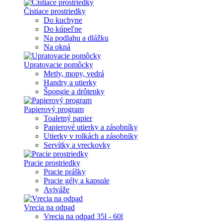
Čistiace prostriedky
Do kuchyne
Do kúpeľne
Na podlahu a dlážku
Na okná
Upratovacie pomôcky
Metly, mopy, vedrá
Handry a utierky
Špongie a drôtenky
Papierový program
Toaletný papier
Papierové utierky a zásobníky
Utierky v rolkách a zásobniky
Servítky a vreckovky
Pracie prostriedky
Pracie prášky
Pracie gély a kapsule
Aviváže
Vrecia na odpad
Vrecia na odpad 35l - 60l