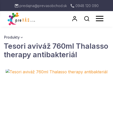
predajna@prevasobchod.sk
0948 120 090
Produkty
Tesori aviváž 760ml Thalasso
Antigénové testy
Rukavice
therapy antibakteriál
Respirátor
Kuchynské utierky
Dávkovače
Toaletný Papier