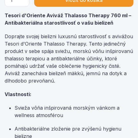
Tesori d'Oriente Aviváž Thalasso Therapy 760 ml –
Antibakteriálna starostlivosť o vašu bielizeň
Doprajte svojej bielizni luxusnú starostlivosť s avivážou
Tesori d'Oriente Thalasso Therapy. Tento jedinečný
produkt v sebe spája sviežu, morskú vôňu inšpirovanú
thalasso terapiou a antibakteriálne účinky, ktoré
pomáhajú udržať vaše oblečenie hygienicky čisté.
Aviváž zanecháva bielizeň mäkkú, jemnú na dotyk a
dlhodobo prevoňanú.
Vlastnosti:
Svieža vôňa inšpirovaná morským vánkom a
wellness atmosférou
Antibakteriálne zloženie pre zvýšenú hygienu
bielizne