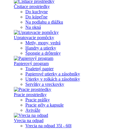
Čistiace prostriedky
Do kuchyne
Do kúpeľne
Na podlahu a dlážku
Na okná
Upratovacie pomôcky
Metly, mopy, vedrá
Handry a utierky
Špongie a drôtenky
Papierový program
Toaletný papier
Papierové utierky a zásobníky
Utierky v rolkách a zásobniky
Servítky a vreckovky
Pracie prostriedky
Pracie prášky
Pracie gély a kapsule
Aviváže
Vrecia na odpad
Vrecia na odpad 35l - 60l