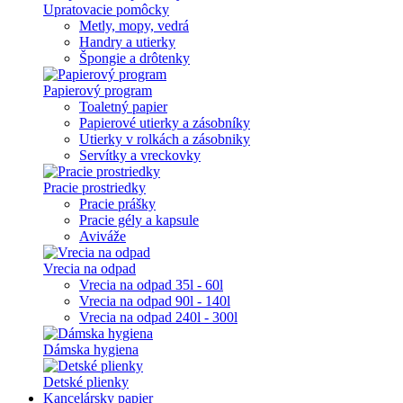
Upratovacie pomôcky
Metly, mopy, vedrá
Handry a utierky
Špongie a drôtenky
Papierový program
Toaletný papier
Papierové utierky a zásobníky
Utierky v rolkách a zásobniky
Servítky a vreckovky
Pracie prostriedky
Pracie prášky
Pracie gély a kapsule
Aviváže
Vrecia na odpad
Vrecia na odpad 35l - 60l
Vrecia na odpad 90l - 140l
Vrecia na odpad 240l - 300l
Dámska hygiena
Detské plienky
Kancelársky papier