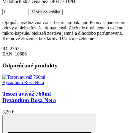
Malobochodná cena bez DPH / s DPH
Vložiť do košíka
Opojná a exkluzívna vôňa Tesori Tsubaki and Peony Japanesepre
odevy a bielizeň vašej domácnosti. Zloženie obohatene o vzácne
mikro-kapsule, bielizeň zostáva jemná a dlhodobo parfumovaná.
Krémové zloženie, bez farbiv. Uľahčuje žehlenie
ID: 2767
EAN: 10686
Odporúčané produkty
Tesori aviváž 760ml
Byzantium Rosa Nera
3,20 €