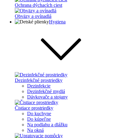
Ochrana dýchacích ciest
Obväzy a ovínadlá
Hygiena
Dezinfekčné prostriedky
Dezinfekcie
Dezinfekčné mydlá
Dávkovače a stojany
Čistiace prostriedky
Do kuchyne
Do kúpeľne
Na podlahu a dlážku
Na okná