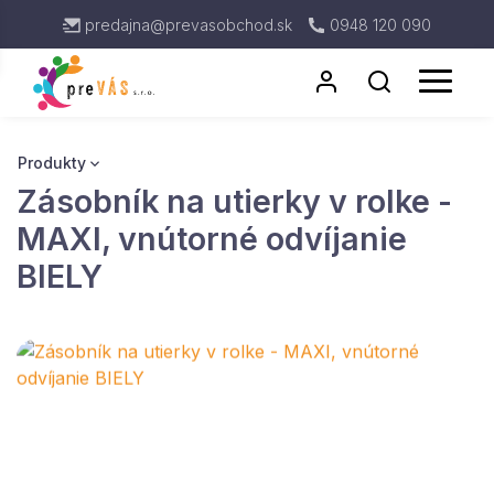
predajna@prevasobchod.sk
0948 120 090
Produkty
Zásobník na utierky v rolke -
Antigénové testy
Rukavice
MAXI, vnútorné odvíjanie
Respirátor
BIELY
Kuchynské utierky
Dávkovače
Toaletný Papier