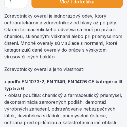
Vložiť do košíka
Zdravotnícky overal je jednorázový odev, ktorý
ochráni lekárov a zdravotníkov od hlavy až po päty.
Okrem farmaceutického odvetvia sa hodí pri práci s
chémiou, sklenenými vláknami alebo pri priemyselnom
čistení. Mnohé overaly sú v súlade s normami, ktoré
kategorizujú dané overaly do práce s výskytom
vírusov či iných baktérii.
Zdravotnícky overal a jeho vlastnosti
• podľa EN 1073-2, EN 11149, EN 14126 CE kategória III
typ 5 a 6
• oblasť použitia: chemický a farmaceutický priemysel,
dekontaminácia zamorených podláh, demontáž
výrobných zariadení, odstraňovanie nebezpečných
látok, dezinfekcia skládok, priemyselné čistenie,
ochrana pred epidémiou a katastrofami a iné oblasti