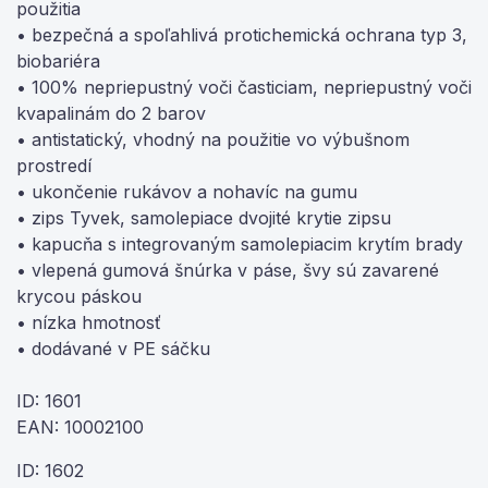
použitia
• bezpečná a spoľahlivá protichemická ochrana typ 3,
biobariéra
• 100% nepriepustný voči časticiam, nepriepustný voči
kvapalinám do 2 barov
• antistatický, vhodný na použitie vo výbušnom
prostredí
• ukončenie rukávov a nohavíc na gumu
• zips Tyvek, samolepiace dvojité krytie zipsu
• kapucňa s integrovaným samolepiacim krytím brady
• vlepená gumová šnúrka v páse, švy sú zavarené
krycou páskou
• nízka hmotnosť
• dodávané v PE sáčku
ID: 1601
EAN: 10002100
ID: 1602